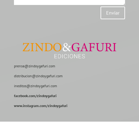
Enviar
prensa@zindoygafuri.com
distribucion@zindoygafuri.com
ineditos@zindoygafuri.com
facebook.com/zindoygafuri
www.instagram.com/zindoygafuri