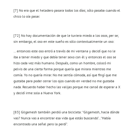
[7] No era que el heladero pasara todos los días; sólo pasaba cuando el
chico lo oía pasar.
[72] No hay documentación de que le tuviera miedo a los osos, per se;
sin embargo, el oso en este sueño es sólo contextualmente un oso:
… entonces este oso entró a través de mi ventana y decidí que no le
iba a tener miedo y que debía tener sexo con él y entonces el oso se
hizo cada vez más humano. Después, como un hombre, colocó mi
pelvis de una cierta forma porque quería que mirara mientras me
comía. Yo no quería mirar. No me sentía cómoda,
así que fingí que me
gustaba para poder cerrar los ojos cuando en verdad no me gustaba
nada. Recuerdo haber hecho las valijas porque me cansé de esperar a X
y decidí irme sola a Nueva York.
[83] Gilgamesh también perdió una bicicleta: “Gilgamesh, hacia dónde
vas? Nunca vas a encontrar esa vida que estás buscando”…“Había
encontrado una señal pero la perdí”.