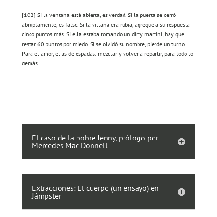
[102] Si la ventana está abierta, es verdad. Si la puerta se cerró
abruptamente, es falso. Si la villana era rubia, agregue a su respuesta
cinco puntos más. Si ella estaba tomando un dirty martini, hay que
restar 60 puntos por miedo. Si se olvidó su nombre, pierde un turno.
Para el amor, el as de espadas: mezclar y volver a repartir, para todo lo
demás.
El caso de la pobre Jenny, prólogo por
Mercedes Mac Donnell
Extracciones: El cuerpo (un ensayo) en
Jámpster