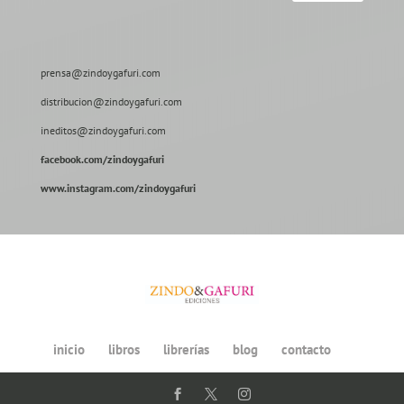
prensa@zindoygafuri.com
distribucion@zindoygafuri.com
ineditos@zindoygafuri.com
facebook.com/zindoygafuri
www.instagram.com/zindoygafuri
inicio
libros
librerías
blog
contacto