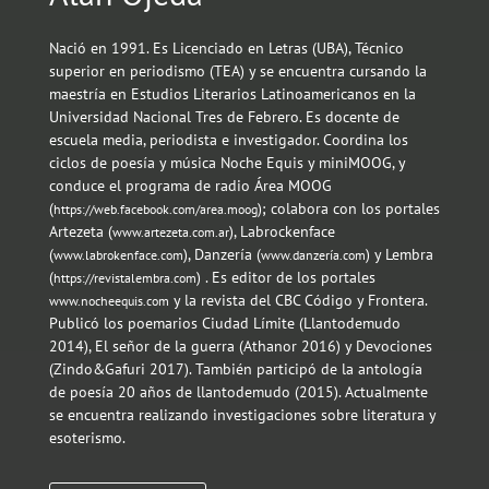
Nació en 1991. Es Licenciado en Letras (UBA), Técnico
superior en periodismo (TEA) y se encuentra cursando la
maestría en Estudios Literarios Latinoamericanos en la
Universidad Nacional Tres de Febrero. Es docente de
escuela media, periodista e investigador. Coordina los
ciclos de poesía y música Noche Equis y miniMOOG, y
conduce el programa de radio Área MOOG
(
); colabora con los portales
https://web.facebook.com/area.moog
Artezeta (
), Labrockenface
www.artezeta.com.ar
(
), Danzería (
) y Lembra
www.labrokenface.com
www.danzería.com
(
) . Es editor de los portales
https://revistalembra.com
y la revista del CBC Código y Frontera.
www.nocheequis.com
Publicó los poemarios Ciudad Límite (Llantodemudo
2014), El señor de la guerra (Athanor 2016) y Devociones
(Zindo&Gafuri 2017). También participó de la antología
de poesía 20 años de llantodemudo (2015). Actualmente
se encuentra realizando investigaciones sobre literatura y
esoterismo.