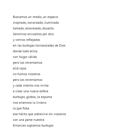
Buscamos un medio, un espacio
inspirado, sonorizado, iluminado
tomado, atravesado, disuelto
Sentirnos envueltos por otro
y vernos reflejados
en las burbujas tornasoladas de Dios
donde todo brilla
con fulgor cálido
pero las reventamos
allá lejos
no fuimos nosotros
pero las reventamos
y cada intento nos invita
a crear una nueva esfera
burbujas, globos, la espuma
nos enamora lo liviano
lo que flota
ese hálito que sobrevive sin nosotros
con una parte nuestra
Entonces soplamos burbujas