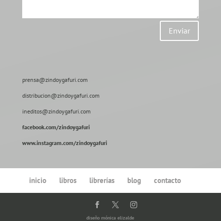
Enviar
prensa@zindoygafuri.com
distribucion@zindoygafuri.com
ineditos@zindoygafuri.com
facebook.com/zindoygafuri
www.instagram.com/zindoygafuri
inicio
libros
librerías
blog
contacto
diseño
mónica elizalde