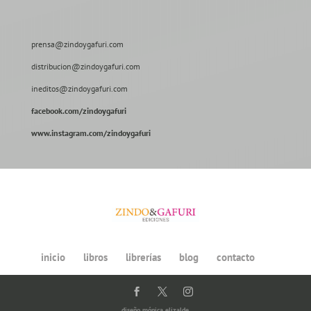
prensa@zindoygafuri.com
distribucion@zindoygafuri.com
ineditos@zindoygafuri.com
facebook.com/zindoygafuri
www.instagram.com/zindoygafuri
inicio
libros
librerías
blog
contacto
diseño
mónica elizalde