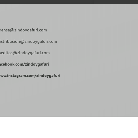
rensa@zindoygafuri.com
istribucion@zindoygafuri.com
neditos@zindoygafuri.com
acebook.com/zindoygafuri
ww.instagram.com/zindoygafuri