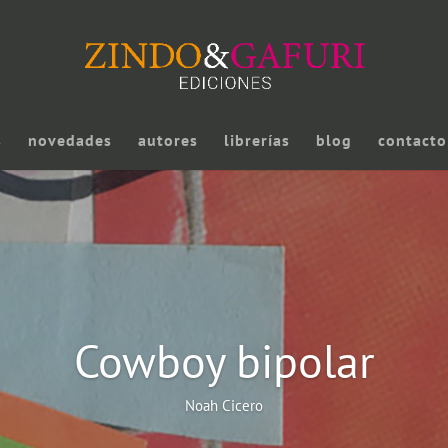
s
novedades
autores
librerías
blog
contacto
Cowboy bipolar
Noah Cicero