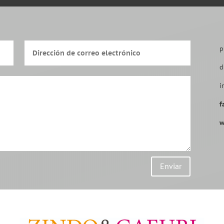
p
d
i
f
w
Enviar