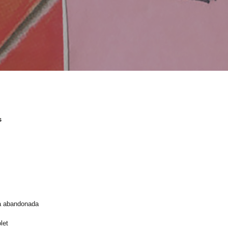
s
ca abandonada
let