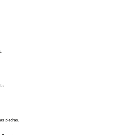
o,
ía
as piedras.