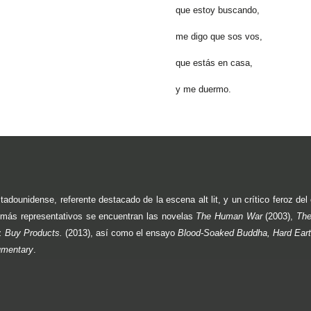
que estoy buscando,
me digo que sos vos,
que estás en casa,
y me duermo.
adounidense, referente destacado de la escena alt lit, y un crítico feroz de
s más representativos se encuentran las novelas
The Human War
(2003),
Th
w. Buy Products.
(2013), así como el ensayo
Blood-Soaked Buddha, Hard Ear
umentary
.