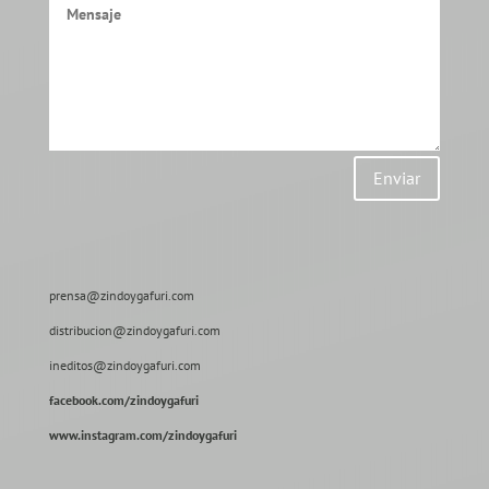
Enviar
prensa@zindoygafuri.com
distribucion@zindoygafuri.com
ineditos@zindoygafuri.com
facebook.com/zindoygafuri
www.instagram.com/zindoygafuri