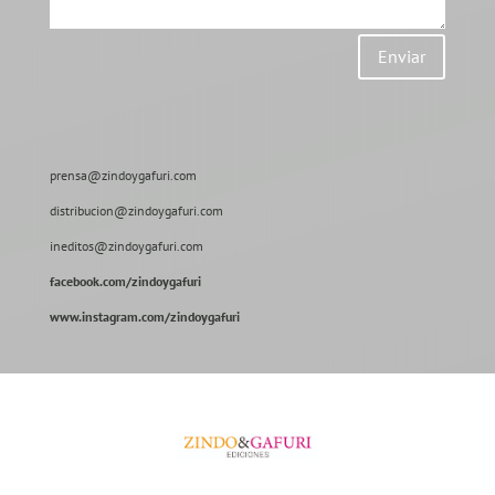
Enviar
prensa@zindoygafuri.com
distribucion@zindoygafuri.com
ineditos@zindoygafuri.com
facebook.com/zindoygafuri
www.instagram.com/zindoygafuri