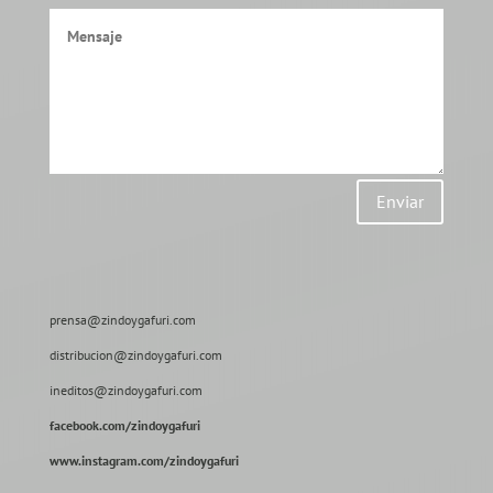
Enviar
prensa@zindoygafuri.com
distribucion@zindoygafuri.com
ineditos@zindoygafuri.com
facebook.com/zindoygafuri
www.instagram.com/zindoygafuri