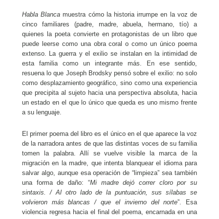
Habla Blanca
muestra cómo la historia irrumpe en la voz de
cinco familiares (padre, madre, abuela, hermano, tío) a
quienes la poeta convierte en protagonistas de un libro que
puede leerse como una obra coral o como un único poema
extenso. La guerra y el exilio se instalan en la intimidad de
esta familia como un integrante más. En ese sentido,
resuena lo que Joseph Brodsky pensó sobre el exilio: no solo
como desplazamiento geográfico, sino como una experiencia
que precipita al sujeto hacia una perspectiva absoluta, hacia
un estado en el que lo único que queda es uno mismo frente
a su lenguaje.
El primer poema del libro es el único en el que aparece la voz
de la narradora antes de que las distintas voces de su familia
tomen la palabra. Allí se vuelve visible la marca de la
migración en la madre, que intenta blanquear el idioma para
salvar algo, aunque esa operación de “limpieza” sea también
una forma de daño: “
Mi madre dejó correr cloro por su
sintaxis. / Al otro lado de la puntuación, sus sílabas se
volvieron más blancas / que el invierno del norte
”. Esa
violencia regresa hacia el final del poema, encarnada en una