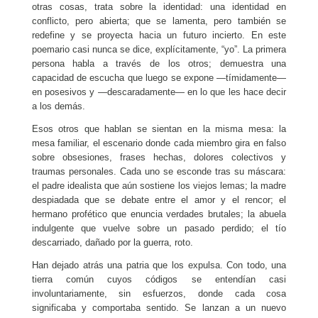
otras cosas, trata sobre la identidad: una identidad en
conflicto, pero abierta; que se lamenta, pero también se
redefine y se proyecta hacia un futuro incierto. En este
poemario casi nunca se dice, explícitamente, “yo”. La primera
persona habla a través de los otros; demuestra una
capacidad de escucha que luego se expone —tímidamente—
en posesivos y —descaradamente— en lo que les hace decir
a los demás.
Esos otros que hablan se sientan en la misma mesa: la
mesa familiar, el escenario donde cada miembro gira en falso
sobre obsesiones, frases hechas, dolores colectivos y
traumas personales. Cada uno se esconde tras su máscara:
el padre idealista que aún sostiene los viejos lemas; la madre
despiadada que se debate entre el amor y el rencor; el
hermano profético que enuncia verdades brutales; la abuela
indulgente que vuelve sobre un pasado perdido; el tío
descarriado, dañado por la guerra, roto.
Han dejado atrás una patria que los expulsa. Con todo, una
tierra común cuyos códigos se entendían casi
involuntariamente, sin esfuerzos, donde cada cosa
significaba y comportaba sentido. Se lanzan a un nuevo