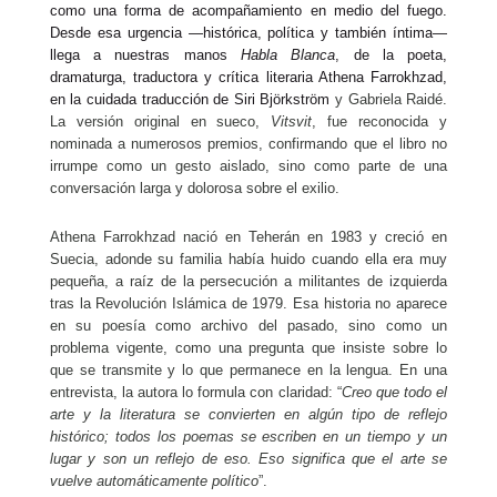
como una forma de acompañamiento en medio del fuego.
Desde esa urgencia —histórica, política y también íntima—
llega a nuestras manos
Habla Blanca
, de la poeta,
dramaturga, traductora y crítica literaria Athena Farrokhzad,
en la cuidada traducción de Siri Björkström
y Gabriela Raidé.
La versión original en sueco,
Vitsvit
, fue reconocida y
nominada a numerosos premios, confirmando que el libro no
irrumpe como un gesto aislado, sino como parte de una
conversación larga y dolorosa sobre el exilio.
Athena Farrokhzad nació en Teherán en 1983 y creció en
Suecia, adonde su familia había huido cuando ella era muy
pequeña, a raíz de la persecución a militantes de izquierda
tras la Revolución Islámica de 1979. Esa historia no aparece
en su poesía como archivo del pasado, sino como un
problema vigente, como una pregunta que insiste sobre lo
que se transmite y lo que permanece en la lengua. En una
entrevista, la autora lo formula con claridad: “
Creo que todo el
arte y la literatura se convierten en algún tipo de reflejo
histórico; todos los poemas se escriben en un tiempo y un
lugar y son un reflejo de eso. Eso significa que el arte se
vuelve automáticamente político
”.