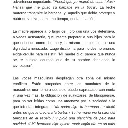
advertencia inquietante: “
Pensá que yo mamé de esas tetas /
Pensá que me puso su barbarie en la boca
”. La leche
materna transmite la barbarie, y, aquello que debía proteger y
nutrir se vuelve, al mismo tiempo, contaminación.
La madre aparece a lo largo del libro con una voz defensiva,
a veces acusatoria, que intenta preparar a sus hijos para lo
que entiende como destino y, al mismo tiempo, restituir una
dignidad amenazada. Exige disciplina para no desmoronarse,
exige orgullo para resistir: “Mi madre dijo: parece que nunca
se te hubiera ocurrido que de tu nombre desciende la
civilización”.
Las voces masculinas despliegan otra zona del mismo
conflicto. Están atrapadas entre los mandatos de lo
masculino, una ternura que solo puede expresarse con ironía
y, una vez más, la obligación de suavizarse, de blanquearse,
para no ser leídas como una amenaza por la sociedad a la
que intentan integrarse: “
Mi padre dijo: tu hermano se afeitó
antes de que le creciera la barba. / Tu hermano vio la cara del
terrorista en el espejo / y pidió una planchita de pelo para
navidad. // Mi hermano dijo: quiero morir algún día en un país