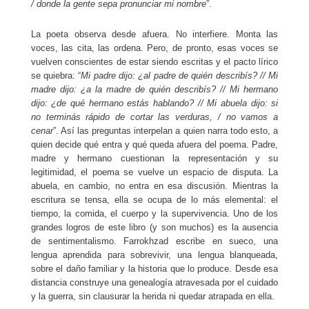
/ donde la gente sepa pronunciar mi nombre
”.
La poeta observa desde afuera. No interfiere. Monta las
voces, las cita, las ordena. Pero, de pronto, esas voces se
vuelven conscientes de estar siendo escritas y el pacto lírico
se quiebra: “
Mi padre dijo: ¿al padre de quién describís? // Mi
madre dijo: ¿a la madre de quién describís? // Mi hermano
dijo: ¿de qué hermano estás hablando? // Mi abuela dijo: si
no terminás rápido de cortar las verduras, / no vamos a
cenar
”. Así las preguntas interpelan a quien narra todo esto, a
quien decide qué entra y qué queda afuera del poema. Padre,
madre y hermano cuestionan la representación y su
legitimidad, el poema se vuelve un espacio de disputa. La
abuela, en cambio, no entra en esa discusión. Mientras la
escritura se tensa, ella se ocupa de lo más elemental: el
tiempo, la comida, el cuerpo y la supervivencia. Uno de los
grandes logros de este libro (y son muchos) es la ausencia
de sentimentalismo. Farrokhzad escribe en sueco, una
lengua aprendida para sobrevivir, una lengua blanqueada,
sobre el daño familiar y la historia que lo produce. Desde esa
distancia construye una genealogía atravesada por el cuidado
y la guerra, sin clausurar la herida ni quedar atrapada en ella.