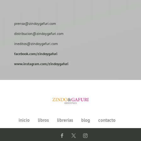
prensa@zindoygafuri.com
distribucion@zindoygafuri.com
ineditos@zindoygafuri.com
facebook.com/zindoygafuri
www.instagram.com/zindoygafuri
inicio
libros
librerías
blog
contacto