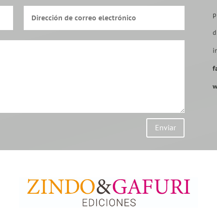
p
d
i
f
w
Enviar