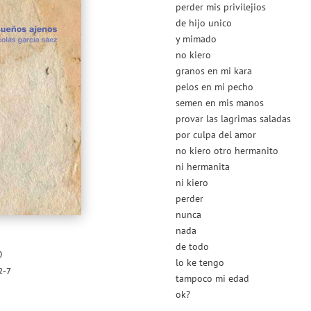
perder mis privilejios
de hijo unico
y mimado
no kiero
granos en mi kara
pelos en mi pecho
semen en mis manos
provar las lagrimas saladas
por culpa del amor
no kiero otro hermanito
ni hermanita
ni kiero
perder
nunca
nada
de todo
0
lo ke tengo
2-7
tampoco mi edad
ok?