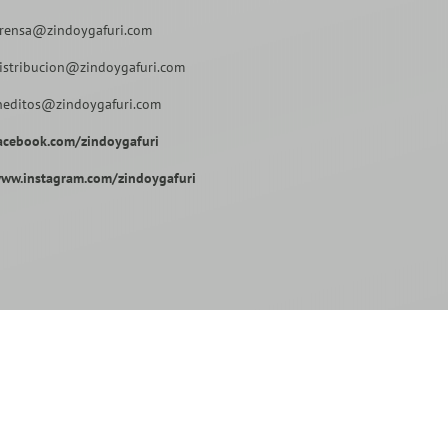
rensa@zindoygafuri.com
istribucion@zindoygafuri.com
neditos@zindoygafuri.com
acebook.com/zindoygafuri
ww.instagram.com/zindoygafuri