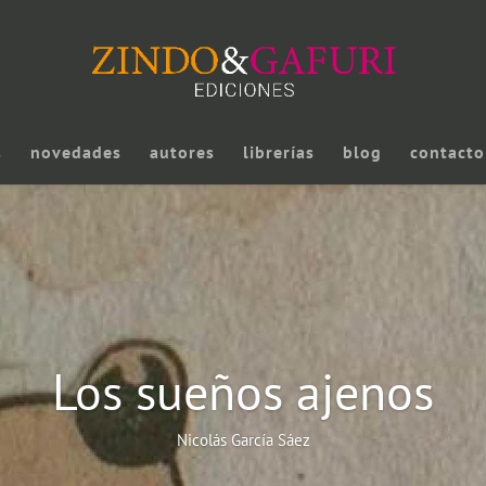
s
novedades
autores
librerías
blog
contacto
Los sueños ajenos
Nicolás García Sáez