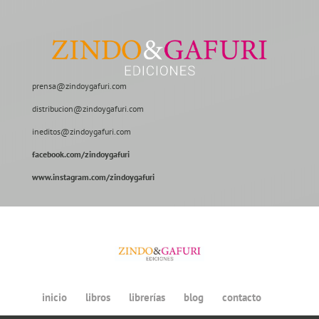
prensa@zindoygafuri.com
distribucion@zindoygafuri.com
ineditos@zindoygafuri.com
facebook.com/zindoygafuri
www.instagram.com/zindoygafuri
inicio
libros
librerías
blog
contacto